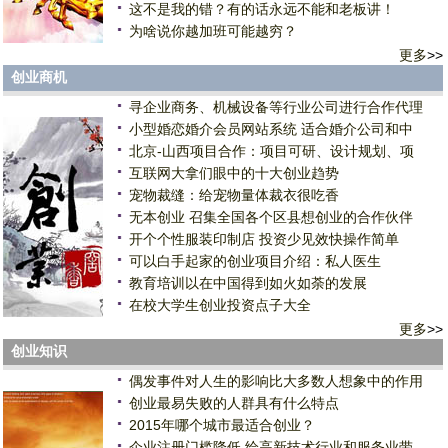
这不是我的错？有的话永远不能和老板讲！
为啥说你越加班可能越穷？
更多
>>
创业商机
寻企业商务、机械设备等行业公司进行合作代理
小型婚恋婚介会员网站系统 适合婚介公司和中
北京-山西项目合作：项目可研、设计规划、项
互联网大拿们眼中的十大创业趋势
宠物裁缝：给宠物量体裁衣很吃香
无本创业 召集全国各个区县想创业的合作伙伴
开个个性服装印制店 投资少见效快操作简单
可以白手起家的创业项目介绍：私人医生
教育培训以在中国得到如火如荼的发展
在校大学生创业投资点子大全
更多
>>
创业知识
偶发事件对人生的影响比大多数人想象中的作用
创业最易失败的人群具有什么特点
2015年哪个城市最适合创业？
企业注册门槛降低 给高新技术行业和服务业带