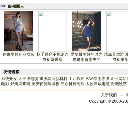
白领丽人
婀娜曼妙职业女装
杨千嬅穿不规则连
爱情最美好的时光
清凉又优雅 
衣裙露香肩
也是患得患失的
衣裙搭
友情链接
系统开发
太平洋电缆
重庆巽润新材料
山西铁艺
AAA信用等级
企业网站
电影
郑州灌浆料
重庆轻质隔墙板
三众科技纯铁
太原津成电缆
晋鹏铁艺
关于我们
-
Copyright © 2008-2