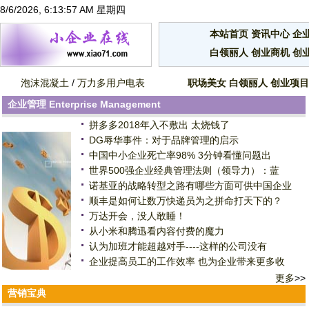
8/6/2026, 6:13:57 AM 星期四
本站首页
资讯中心
企
白领丽人
创业商机
创
泡沫混凝土
/
万力多用户电表
职场美女
白领丽人
创业项目
企业管理
Enterprise Management
拼多多2018年入不敷出 太烧钱了
DG辱华事件：对于品牌管理的启示
中国中小企业死亡率98% 3分钟看懂问题出
世界500强企业经典管理法则（领导力）：蓝
诺基亚的战略转型之路有哪些方面可供中国企业
顺丰是如何让数万快递员为之拼命打天下的？
万达开会，没人敢睡！
从小米和腾迅看内容付费的魔力
认为加班才能超越对手----这样的公司没有
企业提高员工的工作效率 也为企业带来更多收
更多
>>
营销宝典