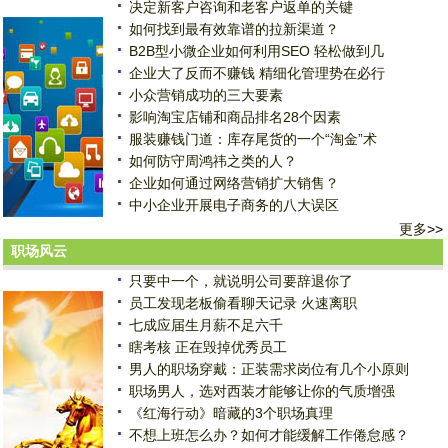
决定新客户咨询和老客户返单的关键
如何找到最有效靠谱的拉新渠道？
B2B型小微企业如何利用SEO 轻松做到几
企业大了反而不赚钱 精细化管理势在必行
小众营销成功的三大要素
影响淘宝店铺和商品排名28个因素
服装赚钱门道：库存尾货的一个“淘金”术
如何防守周鸿祎之类的人？
企业如何通过网络营销扩大销售？
中小企业开展电子商务的八大误区
更多
>>
职场风云
只要中一个，就说明公司要辞退你了
员工发现老板偷看聊天记录 火速离职
七成应届生月薪不足六千
瞎考核 正在毁掉优秀员工
男人的职场穿戴：正装需求岗位有几个小原则
职场男人，选对西装才能够让你的气质增强
《红海行动》暗藏的3个职场真理
不想上班怎么办？如何才能缓解工作倦怠感？