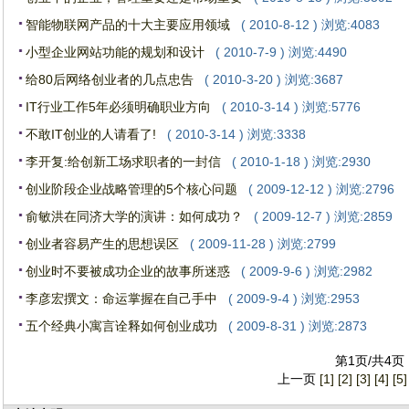
智能物联网产品的十大主要应用领域
( 2010-8-12 ) 浏览:4083
小型企业网站功能的规划和设计
( 2010-7-9 ) 浏览:4490
给80后网络创业者的几点忠告
( 2010-3-20 ) 浏览:3687
IT行业工作5年必须明确职业方向
( 2010-3-14 ) 浏览:5776
不敢IT创业的人请看了!
( 2010-3-14 ) 浏览:3338
李开复:给创新工场求职者的一封信
( 2010-1-18 ) 浏览:2930
创业阶段企业战略管理的5个核心问题
( 2009-12-12 ) 浏览:2796
俞敏洪在同济大学的演讲：如何成功？
( 2009-12-7 ) 浏览:2859
创业者容易产生的思想误区
( 2009-11-28 ) 浏览:2799
创业时不要被成功企业的故事所迷惑
( 2009-9-6 ) 浏览:2982
李彦宏撰文：命运掌握在自己手中
( 2009-9-4 ) 浏览:2953
五个经典小寓言诠释如何创业成功
( 2009-8-31 ) 浏览:2873
第1页/共4页
上一页
[1]
[2]
[3]
[4]
[5]