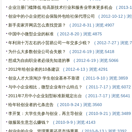
企业注册门槛降低 给高新技术行业和服务业带来更多机会
( 2013-
创业中的小企业把社会保险外包给社保代理公司
( 2012-10-12 ) 
新手卖家开网店怎么查找货源？
( 2012-8-31 ) 浏览:4907
中国中小微型企业的标准
( 2012-8-20 ) 浏览:4875
年利润十万左右的小贸易公司一年交多少税？
( 2012-7-27 ) 浏览:
为什么大多数创业公司会失败？
( 2012-6-19 ) 浏览:5418
想成为自由职业者必须先知道的事
( 2012-6-19 ) 浏览:5066
2012年给创业者的10条建议
( 2012-4-13 ) 浏览:4291
创业人才大浪淘沙 学生创业基本不靠谱
( 2011-9-10 ) 浏览:3859
与中小企业相比，微型企业有什么特点？
( 2011-7-17 ) 浏览:6072
2011年7月中小企业划型标准新规定出台
( 2011-7-17 ) 浏览:5641
给年轻创业者的七条忠告
( 2010-9-24 ) 浏览:3560
李开复：大学生先参与创业，再主导创业
( 2010-9-21 ) 浏览:3489
做服装生意怎么赚钱？
( 2010-9-9 ) 浏览:4143
创业中的企业，管理重要还是市场重要
( 2010-8-13 ) 浏览:3392