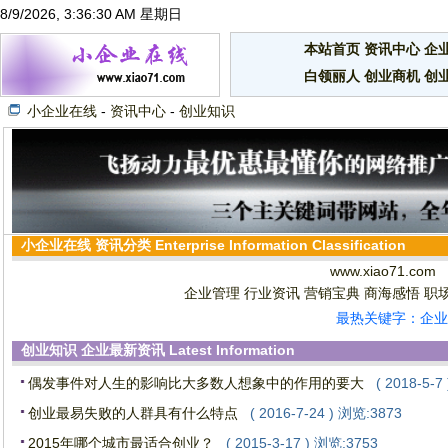
8/9/2026, 3:36:31 AM 星期日
本站首页
资讯中心
企
白领丽人
创业商机
创
小企业在线
-
资讯中心
-
创业知识
小企业在线
资讯分类
Enterprise Information Classification
www.xiao71.com
企业管理
行业资讯
营销宝典
商海感悟
职
最热关键字：企业
创业知识
企业最新资讯
Latest Information
偶发事件对人生的影响比大多数人想象中的作用的要大
( 2018-5-7
创业最易失败的人群具有什么特点
( 2016-7-24 ) 浏览:3873
2015年哪个城市最适合创业？
( 2015-3-17 ) 浏览:3753