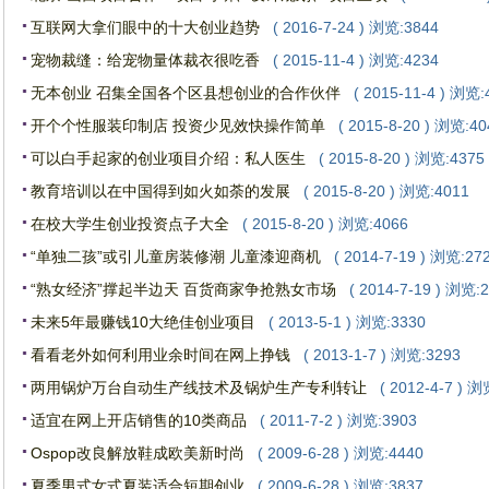
互联网大拿们眼中的十大创业趋势
( 2016-7-24 ) 浏览:3844
宠物裁缝：给宠物量体裁衣很吃香
( 2015-11-4 ) 浏览:4234
无本创业 召集全国各个区县想创业的合作伙伴
( 2015-11-4 ) 浏览:
开个个性服装印制店 投资少见效快操作简单
( 2015-8-20 ) 浏览:40
可以白手起家的创业项目介绍：私人医生
( 2015-8-20 ) 浏览:4375
教育培训以在中国得到如火如荼的发展
( 2015-8-20 ) 浏览:4011
在校大学生创业投资点子大全
( 2015-8-20 ) 浏览:4066
“单独二孩”或引儿童房装修潮 儿童漆迎商机
( 2014-7-19 ) 浏览:27
“熟女经济”撑起半边天 百货商家争抢熟女市场
( 2014-7-19 ) 浏览:
未来5年最赚钱10大绝佳创业项目
( 2013-5-1 ) 浏览:3330
看看老外如何利用业余时间在网上挣钱
( 2013-1-7 ) 浏览:3293
两用锅炉万台自动生产线技术及锅炉生产专利转让
( 2012-4-7 ) 
适宜在网上开店销售的10类商品
( 2011-7-2 ) 浏览:3903
Ospop改良解放鞋成欧美新时尚
( 2009-6-28 ) 浏览:4440
夏季男式女式夏装适合短期创业
( 2009-6-28 ) 浏览:3837