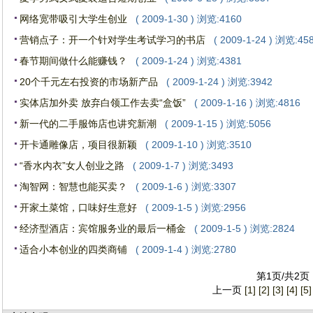
网络宽带吸引大学生创业
( 2009-1-30 ) 浏览:4160
营销点子：开一个针对学生考试学习的书店
( 2009-1-24 ) 浏览:45
春节期间做什么能赚钱？
( 2009-1-24 ) 浏览:4381
20个千元左右投资的市场新产品
( 2009-1-24 ) 浏览:3942
实体店加外卖 放弃白领工作去卖“盒饭”
( 2009-1-16 ) 浏览:4816
新一代的二手服饰店也讲究新潮
( 2009-1-15 ) 浏览:5056
开卡通雕像店，项目很新颖
( 2009-1-10 ) 浏览:3510
“香水内衣”女人创业之路
( 2009-1-7 ) 浏览:3493
淘智网：智慧也能买卖？
( 2009-1-6 ) 浏览:3307
开家土菜馆，口味好生意好
( 2009-1-5 ) 浏览:2956
经济型酒店：宾馆服务业的最后一桶金
( 2009-1-5 ) 浏览:2824
适合小本创业的四类商铺
( 2009-1-4 ) 浏览:2780
第1页/共2页
上一页
[1]
[2]
[3]
[4]
[5]