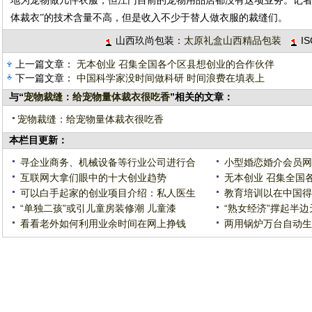
地为宠物做几件衣服，但江门目前的宠物用品店都没有这项业务。记者
体裁衣”的技术含量不高，但是收入不少于替人做衣服的裁缝们。
山西玖尚包装：
太原礼盒山西精品包装
I
上一篇文章：
无本创业 召集全国各个区县想创业的合作伙伴
下一篇文章：
中国科学家没时间做科研 时间浪费在填表上
与“
宠物裁缝：给宠物量体裁衣很吃香
”相关的文章：
宠物裁缝：给宠物量体裁衣很吃香
本栏目更新：
寻企业商务、机械设备等行业公司进行合
小型婚恋婚介会员网
互联网大拿们眼中的十大创业趋势
无本创业 召集全国
可以白手起家的创业项目介绍：私人医生
教育培训以在中国得
“单独二孩”或引儿童房装修潮 儿童漆
“熟女经济”撑起半边
看看老外如何利用业余时间在网上挣钱
两用锅炉万台自动生