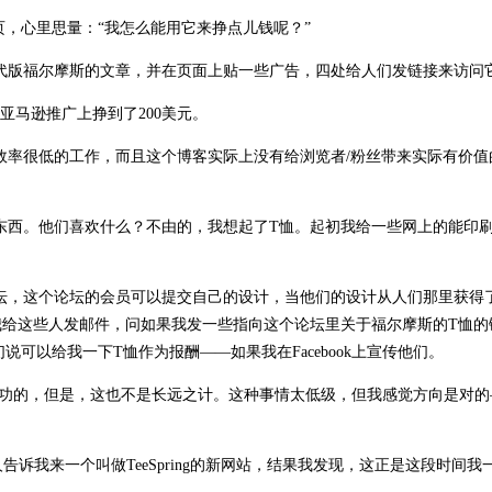
主页，心里思量：“我怎么能用它来挣点儿钱呢？”
代版福尔摩斯的文章，并在页面上贴一些广告，四处给人们发链接来访问
亚马逊推广上挣到了200美元。
效率很低的工作，而且这个博客实际上没有给浏览者/粉丝带来实际有价值
东西。他们喜欢什么？不由的，我想起了T恤。起初我给一些网上的能印刷
坛，这个论坛的会员可以提交自己的设计，当他们的设计从人们那里获得
我给这些人发邮件，问如果我发一些指向这个论坛里关于福尔摩斯的T恤的
说可以给我一下T恤作为报酬——如果我在Facebook上宣传他们。
成功的，但是，这也不是长远之计。这种事情太低级，但我感觉方向是对的
人告诉我来一个叫做TeeSpring的新网站，结果我发现，这正是这段时间我