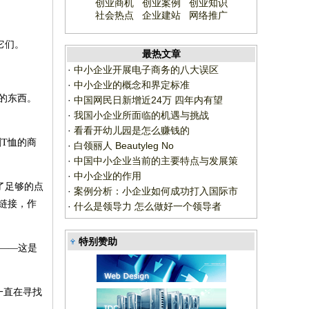
创业商机
创业案例
创业知识
社会热点
企业建站
网络推广
它们。
最热文章
·
中小企业开展电子商务的八大误区
·
中小企业的概念和界定标准
的东西。
·
中国网民日新增近24万 四年内有望
·
我国小企业所面临的机遇与挑战
·
看看开幼儿园是怎么赚钱的
T恤的商
·
白领丽人 Beautyleg No
·
中国中小企业当前的主要特点与发展策
·
中小企业的作用
了足够的点
·
案例分析：小企业如何成功打入国际市
链接，作
·
什么是领导力 怎么做好一个领导者
特别赞助
——这是
一直在寻找