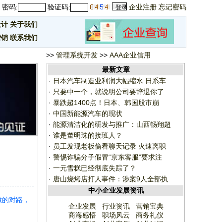
密码:
验证码:
企业注册
忘记密码
设计
关于我们
营销
联系我们
>>
管理系统开发
>>
AAA企业信用
最新文章
·
日本汽车制造业利润大幅缩水 日系车
·
只要中一个，就说明公司要辞退你了
·
暴跌超1400点！日本、韩国股市崩
·
中国新能源汽车的现状
·
能源清洁化的研发与推广：山西畅翔超
·
谁是董明珠的接班人？
·
员工发现老板偷看聊天记录 火速离职
·
警惕诈骗分子假冒“京东客服”要求注
·
一元雪糕已经彻底失踪了？
·
唐山烧烤店打人事件：涉案9人全部执
中小企业发展资讯
做的对路，
企业发展
行业资讯
营销宝典
商海感悟
职场风云
商务礼仪