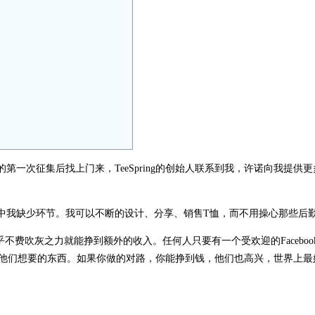
我的第一次征集后找上门来，TeeSpring的创始人联系到我，许诺向我提供
的流程中我缺少环节。我可以不断的设计、分享、销售T恤，而不用操心那些后
费吹灰之力就能挣到额外的收入。任何人只要有一个受欢迎的Faceboo
供他们想要的东西。如果你做的对路，你能挣到钱，他们也高兴，世界上最