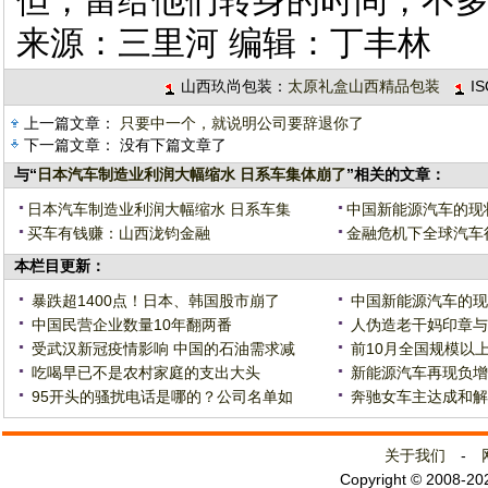
但，留给他们转身的时间，不
来源：三里河 编辑：丁丰林
山西玖尚包装：
太原礼盒山西精品包装
I
上一篇文章：
只要中一个，就说明公司要辞退你了
下一篇文章： 没有下篇文章了
与“
日本汽车制造业利润大幅缩水 日系车集体崩了
”相关的文章：
日本汽车制造业利润大幅缩水 日系车集
中国新能源汽车的现
买车有钱赚：山西泷钧金融
金融危机下全球汽车
本栏目更新：
暴跌超1400点！日本、韩国股市崩了
中国新能源汽车的现
中国民营企业数量10年翻两番
人伪造老干妈印章与
受武汉新冠疫情影响 中国的石油需求减
前10月全国规模以
吃喝早已不是农村家庭的支出大头
新能源汽车再现负增
95开头的骚扰电话是哪的？公司名单如
奔驰女车主达成和解
关于我们
-
Copyright © 2008-2