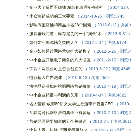
企业大了反而不赚钱 精细化管理势在必行
( 2014-12-6
小众营销成功的三大要素
( 2014-10-25 ) 浏览:3745
影响淘宝店铺和商品排名28个因素
( 2013-6-12 ) 浏览:
服装赚钱门道：库存尾货的一个“淘金”术
( 2012-8-31 
如何防守周鸿祎之类的人？
( 2012-8-14 ) 浏览:5174
企业如何通过网络营销扩大销售？
( 2012-5-26 ) 浏览:
中小企业开展电子商务的八大误区
( 2011-2-15 ) 浏览:
丁磊：网易公司是怎么创立的
( 2010-8-22 ) 浏览:4649
电影植入广告泡沫
( 2010-8-13 ) 浏览:4504
快消品企业如何挖掘网络营销价值
( 2010-4-19 ) 浏览:
中小企业销量与利润的关系
( 2010-4-14 ) 浏览:4821
名人营销:成都80后女大学生欲邀李开复当CEO
( 2010
互联网时代网络营销离企业有多远
( 2010-2-10 ) 浏览:
营销经理需要知道的五个关键词
( 2010-2-6 ) 浏览:361
比别人贵一块钱 反而卖得更好？
( 2010-1-30 ) 浏览:3