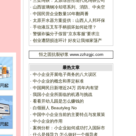
·
三众纯铁：太原综合性现代化纯铁公司
·
山西玻璃钢冷却塔系列、消防、中央空
·
中国民营企业数量10年翻两番
·
太原开水器方案提供：山西人人邦环保
·
手动液压叉车手柄损坏如何处理？
·
警惕诈骗分子假冒“京东客服”要求注
·
创业遭阴损连环计 好友让我倾家荡产
恒之固抗裂砂浆
www.zzhzgjc.com
最热文章
·
中小企业开展电子商务的八大误区
·
中小企业的概念和界定标准
·
中国网民日新增近24万 四年内有望
·
我国小企业所面临的机遇与挑战
·
看看开幼儿园是怎么赚钱的
·
白领丽人 Beautyleg No
·
中国中小企业当前的主要特点与发展策
·
中小企业的作用
·
案例分析：小企业如何成功打入国际市
·
什么是领导力 怎么做好一个领导者