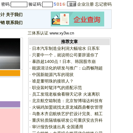
密码:
验证码:
企业注册
忘记密码
设计
关于我们
营销
联系我们
三体系认证
www.xy3w.cn
推荐文章
·
日本汽车制造业利润大幅缩水 日系车
·
只要中一个，就说明公司要辞退你了
·
暴跌超1400点！日本、韩国股市崩
·
能源清洁化的研发与推广：山西畅翔超
·
中国新能源汽车的现状
·
谁是董明珠的接班人？
·
职业装时髦洋气的搭配示范
·
员工发现老板偷看聊天记录 火速离职
·
北京航空箱制造：北京智博瑞达科技有
·
火锅鸡加盟就找太原龙城酉鼎餐饮管理
·
乌鲁木齐启航铁艺护拦设计完美、精工
·
重庆轻质隔墙板研发公司重庆安吉升科
·
审计报告快速出具 全国通用