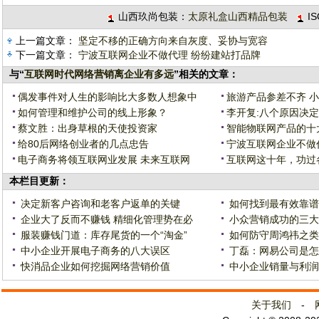
山西玖尚包装：
太原礼盒山西精品包装
I
上一篇文章：
坚定不移的正确方向来自灰度、妥协与宽容
下一篇文章：
宁波互联网企业不做代理 纷纷建站打品牌
与“
互联网时代网络营销离企业有多远
”相关的文章：
偶发事件对人生的影响比大多数人想象中
旅游产品参差不齐 小
如何管理和维护公司的线上形象？
李开复:八个原因决
蔡文胜：出身草根的天使投资家
智能物联网产品的十
给80后网络创业者的几点忠告
宁波互联网企业不做
电子商务将领互联网业发展 未来互联网
互联网这十年，功过
本栏目更新：
决定新客户咨询和老客户返单的关键
如何找到最有效靠谱
企业大了反而不赚钱 精细化管理势在必
小众营销成功的三大
服装赚钱门道：库存尾货的一个“淘金”
如何防守周鸿祎之类
中小企业开展电子商务的八大误区
丁磊：网易公司是怎
快消品企业如何挖掘网络营销价值
中小企业销量与利润
关于我们
-