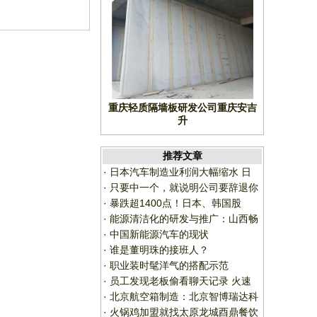
重庆轻质隔墙板研发公司重庆安吉
升
推荐文章
·
日本汽车制造业利润大幅缩水 日
·
只要中一个，就说明公司要辞退你
·
暴跌超1400点！日本、韩国股
·
能源清洁化的研发与推广：山西畅
·
中国新能源汽车的现状
·
谁是董明珠的接班人？
·
职业装时髦洋气的搭配示范
·
员工发现老板偷看聊天记录 火速
·
北京航空箱制造：北京智博瑞达科
·
火锅鸡加盟就找太原龙城酉鼎餐饮