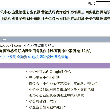
帐号:
资讯中心
企业管理
行业资讯
营销技巧
商海感悟
职场风云
商务礼仪
网站
创业商机
创业案例
创业知识
社会焦点
公司目录
产品目录
分类信息
网络
tion
w.xiao71.com
小企业在线推荐栏目
典
商海感悟
职场风云
商务礼仪
创业商机
创业案例
创业知识
：企业发展 金融资本 危机 网站设计 网络营销
小企业可以向Google学什么
当今美国小企业现状
柳传志：小企业如何建班子、定战略、带队伍
小企业如何应对来自市场的竞争和其他危机
创办小企业应具备的创业思想和素质
小公司省钱十六招
小企业是如何被榨死的？