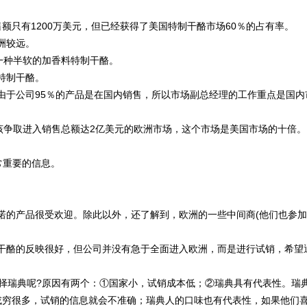
额只有1200万美元，但已经获得了美国特制干酪市场60％的占有率。
欧洲较远。
是一种半软的加香料特制干酪。
的特制干酪。
由于公司95％的产品是在国内销售，所以市场副总经理的工作重点是国内
该争取进入销售总额达2亿美元的欧洲市场，这个市场是美国市场的十倍
常重要的信息。
诺的产品很受欢迎。除此以外，还了解到，欧洲的一些中间商(他们也参加
干酪的反映很好，但公司并没有急于全面进入欧洲，而是进行试销，希望
选择瑞典呢?原因有两个：①国家小，试销成本低；②瑞典具有代表性。瑞
穷很多，试销的信息就会不准确；瑞典人的口味也有代表性，如果他们喜