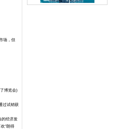
市场，但
。
了博览会)
通过试销获
典的经济发
欢“朗得