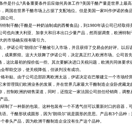
件是什么?具备重要条件后应做何具体工作?美国干酪产量是世界上最高
多，两国在世界干酪市场上占据了支配地位。但是美国一家叫作伊诺的食
美国公司。
特制干酪(干酪是一种奶油制成的西餐食品)，到1980年该公司已经取得
食品公司也向澳大利亚、加拿大和日本出口少量产品，然而据调查，欧洲特制
之大的市场确实很有吸引力。
上，伊诺公司“朗得尔”干酪被引入市场，并且获得了交易会的好评。以后
0％，成果辉煌。这大大鼓舞了伊诺公司，决定真正打入欧洲市场。公司首
价格，这比最初的报价低一些。其次要解决进口关税问题，欧洲共同体要求征
员会帮助交涉，使关税降低，但谈判没有成功。
格补贴。由于公司总部距离欧洲太远，伊诺决定在巴黎建立一个市场经
它来管理我们欧洲业务的发展，并在世界几家最大干酪制造企业卧虎藏龙
存，控制欧洲的销售渠道，同时，还指定一家法国公司担任经销商，调整
售产品。
研制了一种新的包装。这种包装有一个不透气但可以重新封口的容器，
法语。干酪形状成圆形，因为“朗得尔”就是圆形的意思。产品有3个品种：
一个拳头产品，因为欧洲干酪制造企业没有生产这个品种。