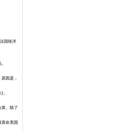
法国味洋
品。
。原因是，
大)。
合算。除了
很喜欢美国