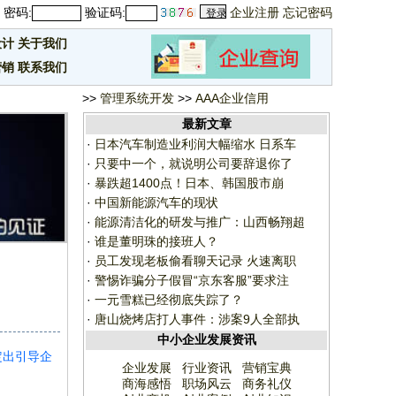
密码:
验证码:
企业注册
忘记密码
设计
关于我们
营销
联系我们
>>
管理系统开发
>>
AAA企业信用
最新文章
·
日本汽车制造业利润大幅缩水 日系车
·
只要中一个，就说明公司要辞退你了
·
暴跌超1400点！日本、韩国股市崩
·
中国新能源汽车的现状
·
能源清洁化的研发与推广：山西畅翔超
·
谁是董明珠的接班人？
·
员工发现老板偷看聊天记录 火速离职
·
警惕诈骗分子假冒“京东客服”要求注
·
一元雪糕已经彻底失踪了？
·
唐山烧烤店打人事件：涉案9人全部执
中小企业发展资讯
定出引导企
企业发展
行业资讯
营销宝典
商海感悟
职场风云
商务礼仪