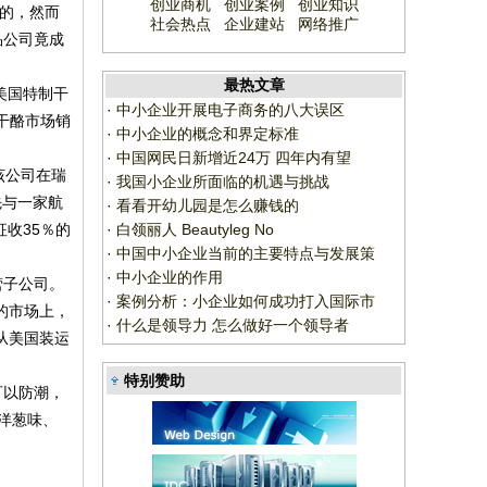
创业商机
创业案例
创业知识
的，然而
社会热点
企业建站
网络推广
品公司竟成
最热文章
美国特制干
·
中小企业开展电子商务的八大误区
干酪市场销
·
中小企业的概念和界定标准
·
中国网民日新增近24万 四年内有望
该公司在瑞
·
我国小企业所面临的机遇与挑战
先与一家航
·
看看开幼儿园是怎么赚钱的
收35％的
·
白领丽人 Beautyleg No
·
中国中小企业当前的主要特点与发展策
·
中小企业的作用
营子公司。
·
案例分析：小企业如何成功打入国际市
的市场上，
·
什么是领导力 怎么做好一个领导者
从美国装运
特别赞助
可以防潮，
洋葱味、