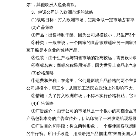
尔”，其他欧洲人也会喜欢。
3、伊诺公司进入欧洲市场的战略
(1)战略目标：打入欧洲市场，短期争取一定市场占有
(2)产品策略
①产品：出售特制干酪。因为公司规模较小，只生产3
②种类：一般来说，一个国家的食品很难适应另一国家消
葱干酪是本企业的独特产品。
③包装：由于生产地与销售市场的距离较远，需要设计
④商标名称：商标名称采用法语，因为世界上食品名气较
(3)价格策略
①运费和关税：在这里，它们是影响产品价格的两个主要
公司规模小，职工少，从而职工选民在政治上的影响不大
②措施：为了打入欧洲市场，不得不实行价格补贴，它可能
(4)广告策略
①广告媒介：由于公司的市场只是一个很小的高档食品市
产品包装本身的广告宣传外，伊诺印制了一种发送给现场
②广告目的和手段：树立两种形象，一个要使顾客联想到
的牛仔裤。所用手段是，用法语把产品描述成“来自美国大