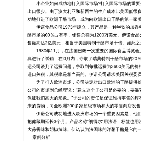
小企业如何成功地打入国际市场?打入国际市场的重要条
出口很少。由于澳大利亚和新西兰的生产成本比美国低很
功地打进了欧洲干酪市场，成为向欧洲出口干酪的第一家
伊诺食品公司1973年建立，其产品是一种半软的加香料
酪市场的60％占有率，销售总额为1200万美元。伊诺
售额高达2亿美元，相当于美国特制干酪市场十倍。如此
1980年11月，在法国巴黎一次重要的国际食品博览会
典进行了试销，在l0月内，夺取了瑞典特制干酪市场的2
运公司谈判了运费问题，争取到每批运费为3600美元的
进口关税，其税率是相当高的。伊诺公司请求美国关税委
为了打入欧洲市场，公司决定对出口欧洲的干酪提供价
公司的市场副总经理说：“建立这个子公司是必要的，要靠
保证我们高大的形象。”子公司的责任是保证维持零售的库
来的货物，向全欧洲200多家超级市场和大的零售商店发
伊诺公司成功地进入欧洲市场的一个重要因素是，他们
把储藏期延长3个月。产品名称“朗得尔”用法语，标签也用
大蒜香味和胡椒辣味。伊诺认为法国味的洋葱干酪是它的
案例分析