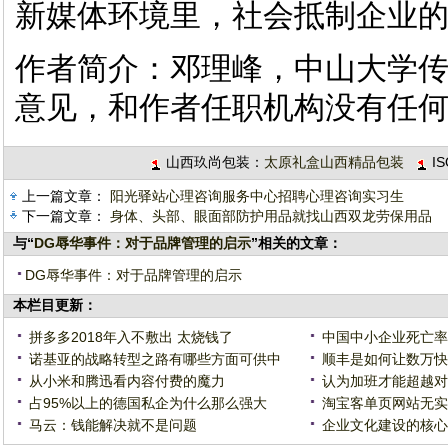
新媒体环境里，社会抵制企业
作者简介：邓理峰，中山大学
意见，和作者任职机构没有任
山西玖尚包装：
太原礼盒山西精品包装
I
上一篇文章：
阳光驿站心理咨询服务中心招聘心理咨询实习生
下一篇文章：
身体、头部、眼面部防护用品就找山西双龙劳保用品
与“
DG辱华事件：对于品牌管理的启示
”相关的文章：
DG辱华事件：对于品牌管理的启示
本栏目更新：
拼多多2018年入不敷出 太烧钱了
中国中小企业死亡率9
诺基亚的战略转型之路有哪些方面可供中
顺丰是如何让数万快
从小米和腾迅看内容付费的魔力
认为加班才能超越对手
占95%以上的德国私企为什么那么强大
淘宝客单页网站无实
马云：钱能解决就不是问题
企业文化建设的核心