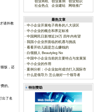
创业商机
创业案例
创业知识
社会热点
企业建站
网络推广
最热文章
才请外教
·
中小企业开展电子商务的八大误区
·
中小企业的概念和界定标准
·
中国网民日新增近24万 四年内有望
·
我国小企业所面临的机遇与挑战
·
看看开幼儿园是怎么赚钱的
·
白领丽人 Beautyleg No
·
中国中小企业当前的主要特点与发展策
·
中小企业的作用
三顿饭，还
·
案例分析：小企业如何成功打入国际市
·
什么是领导力 怎么做好一个领导者
付费的。
特别赞助
打出了名