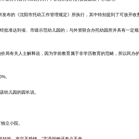
所发布的《沈阳市托幼工作管理规定》所执行，其中特别提到了可放开收
括经批准达到省、市级示范幼儿园的；与外资联合办托幼园所并具有一定规
价局有关人士解释说，因为学前教育属于非学历教育的范畴，所以民办
0%。
该幼儿园的园长说。
有独立小院。
好的，肯定不赔钱。”言语间她还有点不舍。