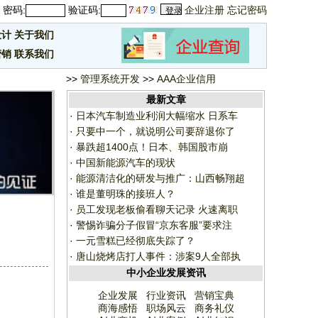
密码:
验证码:
企业注册
忘记密码
设计
关于我们
营销
联系我们
>>
管理系统开发
>>
AAA企业信用
最新文章
·
日本汽车制造业利润大幅缩水 日系车
·
只要中一个，就说明公司要辞退你了
·
暴跌超1400点！日本、韩国股市崩
·
中国新能源汽车的现状
·
能源清洁化的研发与推广：山西畅翔超
·
谁是董明珠的接班人？
·
员工发现老板偷看聊天记录 火速离职
·
警惕诈骗分子假冒“京东客服”要求注
·
一元雪糕已经彻底失踪了？
·
唐山烧烤店打人事件：涉案9人全部执
中小企业发展资讯
企业发展
行业资讯
营销宝典
商海感悟
职场风云
商务礼仪