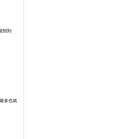
能招到
支最多也就