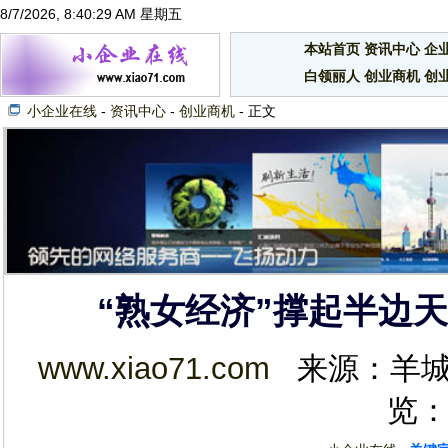
8/7/2026, 8:40:30 AM 星期五
本站首页
资讯中心
企
白领丽人
创业商机
创
小企业在线
-
资讯中心
-
创业商机
- 正文
“熟女经济”撑起半边
www.xiao71.com
来源：羊城晚报 
览：