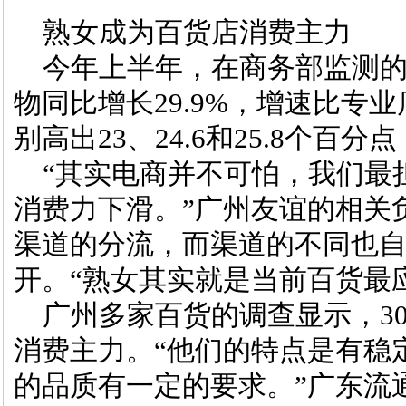
熟女成为百货店消费主力
今年上半年，在商务部监测的5
物同比增长29.9%，增速比专
别高出23、24.6和25.8个百
“其实电商并不可怕，我们最
消费力下滑。”广州友谊的相关
渠道的分流，而渠道的不同也
开。“熟女其实就是当前百货最
广州多家百货的调查显示，30
消费主力。“他们的特点是有稳
的品质有一定的要求。”广东流