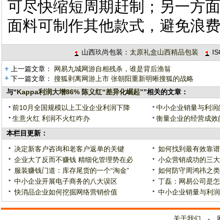
可尽快缩短周期赶制；另一方
面料可制作其他款式，避免浪费
山西玖尚包装：
太原礼盒山西精品包装
I
上一篇文章：
网易九城网游自相残杀，谁是背后渔翁
下一篇文章：
搜狐剥离网游上市 张朝阳重新明晰搜狐的战略
与“
Kappa利润大增86% 陈义红“差异化崛起”
”相关的文章：
前10月全国规模以上工业企业利润下降
中小企业销量与利润
生意火红 利润不火红咋办
衡量企业的经营成效
本栏目更新：
决定新客户咨询和老客户返单的关键
如何找到最有效靠谱
企业大了反而不赚钱 精细化管理势在必
小众营销成功的三大
服装赚钱门道：库存尾货的一个“淘金”
如何防守周鸿祎之类
中小企业开展电子商务的八大误区
丁磊：网易公司是怎
快消品企业如何挖掘网络营销价值
中小企业销量与利润
关于我们
-