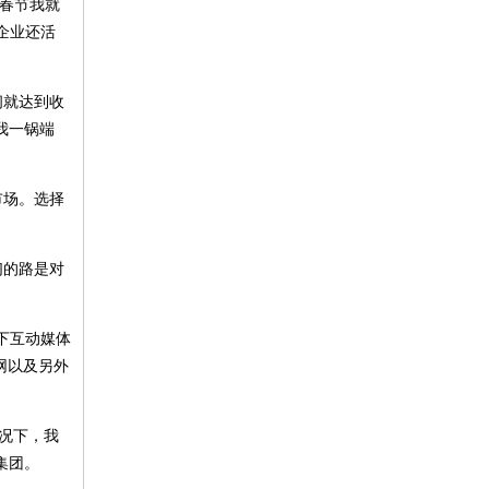
个春节我就
企业还活
间就达到收
我一锅端
市场。选择
们的路是对
旗下互动媒体
网以及另外
情况下，我
集团。