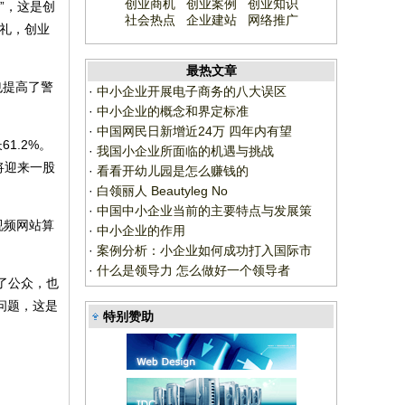
创业商机
创业案例
创业知识
”，这是创
社会热点
企业建站
网络推广
典礼，创业
最热文章
也提高了警
·
中小企业开展电子商务的八大误区
·
中小企业的概念和界定标准
·
中国网民日新增近24万 四年内有望
1.2%。
·
我国小企业所面临的机遇与挑战
将迎来一股
·
看看开幼儿园是怎么赚钱的
·
白领丽人 Beautyleg No
·
中国中小企业当前的主要特点与发展策
视频网站算
·
中小企业的作用
·
案例分析：小企业如何成功打入国际市
·
什么是领导力 怎么做好一个领导者
了公众，也
问题，这是
特别赞助