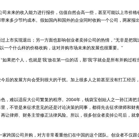
公司未来的收入能力进行报价，估值自然会高一些，甚至可能以上市价格
部带来多少节约成本。假如国内和国外的企业同时收购一个公司，两家报
过上市实现退出；另一方面也影响创业者卖掉公司的热情，“无非是把我
，以一个什么样的价格收购，这对并购市场未来的发展也很重要。”
如果把个人，也就是‘我’放在第一位的话，那‘我’字就会是所有并购过程
业今后的发展方向会受到很大的干扰。加上很多人之前甚至没有打工经历
色，难以适应大公司繁复的程序。2004年，钱袋宝创始人之一孙江涛把
年里，不管是来征求意见的还是讨论决策的同事，都得先去征求律师和财
，再让律师、财务主管修正法律风险。所以，很多创业者卖掉公司后，就
一家跨国公司并购，对方非常看重他们在中国的这个团队。创业者不仅跟