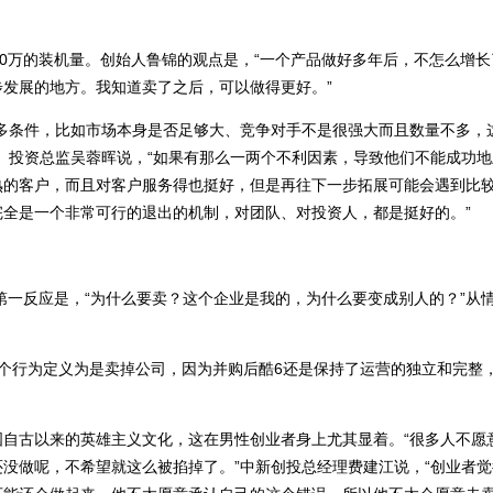
000万的装机量。创始人鲁锦的观点是，“一个产品做好多年后，不怎么增
发展的地方。我知道卖了之后，可以做得更好。”
多条件，比如市场本身是否足够大、竞争对手不是很强大而且数量不多，
）投资总监吴蓉晖说，“如果有那么一两个不利因素，导致他们不能成功
熟的客户，而且对客户服务得也挺好，但是再往下一步拓展可能会遇到比
全是一个非常可行的退出的机制，对团队、对投资人，都是挺好的。”
第一反应是，“为什么要卖？这个企业是我的，为什么要变成别人的？”从
个行为定义为是卖掉公司，因为并购后酷6还是保持了运营的独立和完整
自古以来的英雄主义文化，这在男性创业者身上尤其显着。“很多人不愿
没做呢，不希望就这么被掐掉了。”中新创投总经理费建江说，“创业者