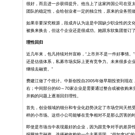
很好，而且进一步获得提升。他当上了这家跨国公司在亚太
团队的稳定性，会给创业者一定的独立性，原来的业务照
如果非要深究根源，段成卉认为这是中国缺少职业性的文化
被换来换去，但这个企业还是很成功。她跟东软集团签订了
理性回归
近几年来，包凡持续对外宣称，“上市并不是一件好事情。
还是估值体系，私募市场实际上更有竞争力。未来很多企
继续去融资。”
费建江做了个统计。中新创投自2005年做早期投资到现在，
右；中间部分的60～70家企业是需要通过整合或被收购
并购的问题上逐渐回归理性。
首先，创业领域的细分和专业化趋势决定了市场空间天然受
样的小市场。这些小公司能够在竞争相对不是那么厉害的时
即使是市场当中表现最好的企业，因为跟竞争对手的差异
报网放弃融资，选择被收购的一个主要原因。“假如拿VC