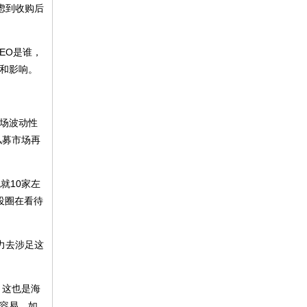
虑到收购后
EO是谁，
结和影响。
市场波动性
私募市场再
就10家左
投圈在看待
力去涉足这
。这也是海
不容易。如