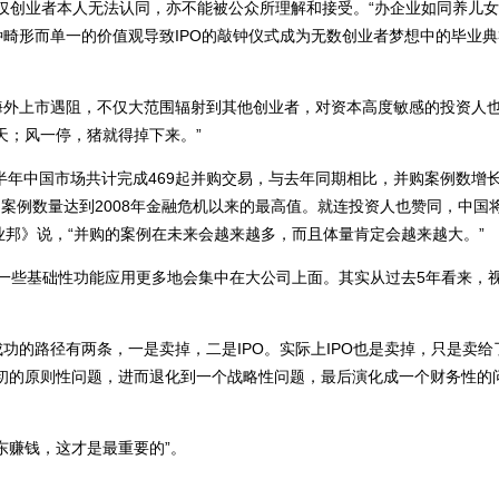
不仅创业者本人无法认同，亦不能被公众所理解和接受。“办企业如同养儿女
畸形而单一的价值观导致IPO的敲钟仪式成为无数创业者梦想中的毕业
海外上市遇阻，不仅大范围辐射到其他创业者，对资本高度敏感的投资人
天；风一停，猪就得掉下来。”
半年中国市场共计完成469起并购交易，与去年同期相比，并购案例数增长6
并购案例数量达到2008年金融危机以来的最高值。就连投资人也赞同，中国
业邦》说，“并购的案例在未来会越来越多，而且体量肯定会越来越大。”
，一些基础性功能应用更多地会集中在大公司上面。其实从过去5年看来，
功的路径有两条，一是卖掉，二是IPO。实际上IPO也是卖掉，只是卖给
初的原则性问题，进而退化到一个战略性问题，最后演化成一个财务性的
东赚钱，这才是最重要的”。