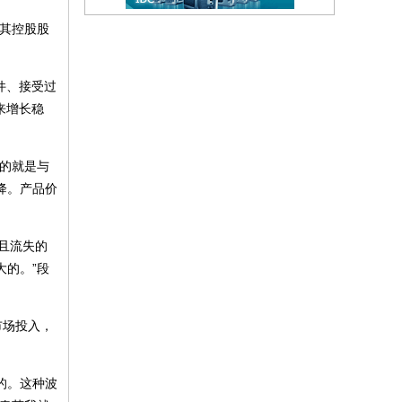
为其控股股
件、接受过
来增长稳
来的就是与
降。产品价
而且流失的
大的。”段
市场投入，
的。这种波