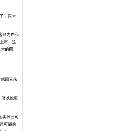
长了，实际
这些内在和
地上市，这
较大的困
情感因素来
，所以他更
意卖掉公司
觉得可能前