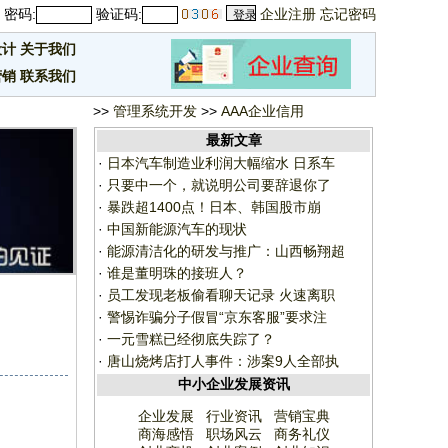
密码:
验证码:
企业注册
忘记密码
设计
关于我们
营销
联系我们
>>
管理系统开发
>>
AAA企业信用
最新文章
·
日本汽车制造业利润大幅缩水 日系车
·
只要中一个，就说明公司要辞退你了
·
暴跌超1400点！日本、韩国股市崩
·
中国新能源汽车的现状
·
能源清洁化的研发与推广：山西畅翔超
·
谁是董明珠的接班人？
·
员工发现老板偷看聊天记录 火速离职
·
警惕诈骗分子假冒“京东客服”要求注
·
一元雪糕已经彻底失踪了？
·
唐山烧烤店打人事件：涉案9人全部执
中小企业发展资讯
企业发展
行业资讯
营销宝典
商海感悟
职场风云
商务礼仪