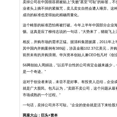
卖掉公司在中国很容易被贴上“失败”甚至“可耻”的标签，
业者头上摘不掉的紧箍咒，卖儿卖女自然会遭人唾弃。这种
成功的标准也变得如此精确而量化。
这个畸形的标准恐怕将被打破。今年上半年中国部分企业
惕。这真是应了柳传志说的一句话，“大势来了，猪能飞上
相反，并购市场的需求正猛。据清科集团披露，2011年上
其中国内并购案例有389起，涉及金额102.37亿美元，
前所未有的并购浪潮。华兴资本创始人兼CEO包凡对《创
56网创始人周娟说，“以后平台性的公司肯定会越来越少
是一个奇迹。”
这对于创业者来说，未尝不是好事。有投资人总结，企业成
就是广大股民。包凡认为，“卖跟不卖公司，这个问题从最
市场成熟的一个过程。”
一句话，卖掉公司并不可耻。“企业的使命就是活下来给股
两座大山：巨头+资本