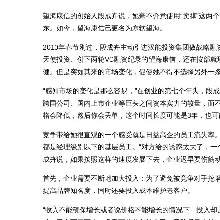
望海康信的创始人段成卉说，她毫不介意使用“卖掉”这两个字
东。如今，望海康信已更名为东软望海。
2010年春节刚过，段成卉主动引进汉能投资集团做战略
天使投资、创下两轮VC融资纪录的望海康信，还在按部就
健。但是突如其来的市场变化，促使她不得不选择另外一
“感知市场的变化是那么容易，”在创业的第七个年头，段
跨国公司、国内上市企业等巨头之间资本实力的较量，而不
格会降低，然后你会丢单，这个时间长度可能是3年，也可能
竞争带给她很直观的一个感受就是日益高企的员工流失率。从
都是经理级别以下的基层员工。“对方给的诱惑太大了，一个月
成卉说，如果按照这样的速度发展下去，企业迟早要伤筋
首先，企业需要不断地加大投入：为了避免被竞争对手挖
提高品牌知名度，同时还要投入成本维护老客户。
“收入不能确保增长或者说价格不能增长的情况下，投入却