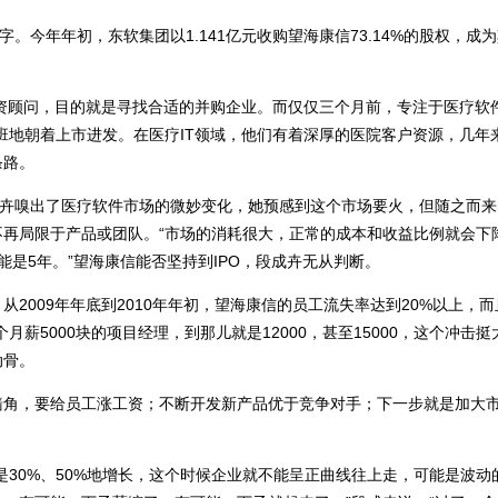
。今年年初，东软集团以1.141亿元收购望海康信73.14%的股权，成
融资顾问，目的就是寻找合适的并购企业。而仅仅三个月前，专注于医疗软
班地朝着上市进发。在医疗IT领域，他们有着深厚的医院客户资源，几年
条路。
成卉嗅出了医疗软件市场的微妙变化，她预感到这个市场要火，但随之而
再局限于产品或团队。“市场的消耗很大，正常的成本和收益比例就会下
是5年。”望海康信能否坚持到IPO，段成卉无从判断。
2009年年底到2010年年初，望海康信的员工流失率达到20%以上，
薪5000块的项目经理，到那儿就是12000，甚至15000，这个冲击挺
动骨。
墙角，要给员工涨工资；不断开发新产品优于竞争对手；下一步就是加大
是30%、50%地增长，这个时候企业就不能呈正曲线往上走，可能是波动