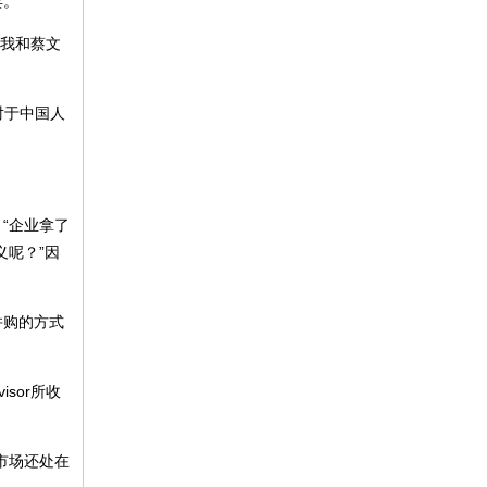
。”
有我和蔡文
对于中国人
“企业拿了
义呢？”因
并购的方式
sor所收
市场还处在