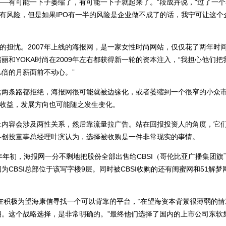
—有可能一下子萎缩了，有可能一下子就起来了。”段成卉说，“过了一
购有风险，但是如果IPO有一半的风险是企业做不成了的话，我宁可让这个
的担忧。2007年上线的海报网，是一家女性时尚网站，仅仅花了两年时
和YOKA时尚在2009年左右都获得新一轮的资本注入，“我担心他们把
倍的月薪面前不动心。”
这两条路都拒绝，海报网很可能就被边缘化，或者萎缩到一个很窄的小众
造收益，发展方向也可能随之发生变化。
上内容会涉及两性关系，然后靠流量拉广告。站在回报投资人的角度，它
科创投董事总经理叶滨认为，选择被收购是一件非常现实的事情。
1年年初，海报网一分不剩地把股份全部出售给CBSI（哥伦比亚广播集团
CBSI总部位于该写字楼9层。同时被CBSI收购的还有闺蜜网和51解梦
也在积极为望海康信寻找一个可以背靠的平台，“在望海资本背景很薄弱的
。这个战略选择，是非常明确的。”最终他们选择了国内的上市公司东软