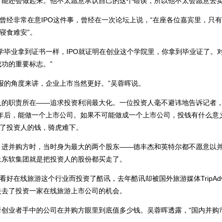
能还会做起来。他不太愿意承认自己的这个错误，所以他不太会愿意去卖
曾经非常在意IPO这件事，曾经在一次论坛上说，“在座各位嘉宾里，只
寝食难安”。
学毕业拿到证书一样，IPO就证明在创业这个学院里，你拿到毕业证了。
功的重要标志。”
报的角度来讲，企业上市当然更好。”吴蓉晖说。
的职责所在——追求投资利润最大化。一位投资人毫不避讳地告诉记者，
年后，能做一个上市公司。如果不可能做成一个上市公司，投钱有什么意
拿了投资人的钱，骑虎难下。
引进并购方时，当时身为最大的两个股东——德丰杰和英特尔都不愿意以
上东软集团就是把投资人的股份都买走了。
好在线旅游这个行业而投资了酷讯，去年酷讯却被国外旅游媒体TripAdvi
失去了投资一家在线旅游上市公司的机会。
创业者手中的公司在并购方眼里到底值多少钱。吴蓉晖透露，“国内并购