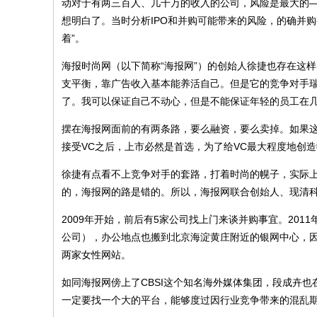
动对于有两三百人、几千万的收入的公司，风险是最大的—
想明白了。当时分析IPO和并购可能带来的风险，的确并
着”。
海报时尚网（以下简称“海报网”）的创始人徐捷也存在这样
支平衡，靠广告收入基本能养活自己。但是它的竞争对手瑞丽
了。我可以保证自己不动心，但是不能保证年轻的员工在几
摆在海报网面前的有两条路，要么融资，要么卖掉。如果
接受VC之后，上市必然是首选，为了给VC最大程度地创
徐捷有点看不上竞争对手的套路，打着时尚的幌子，实际
的，海报网的路是错的。所以，海报网联合创始人、现清
2009年开始，前后有5家公司找上门来谈并购事宜。201
公司），办公地点也搬到北京海淀黄庄附近的银网中心，因为
两家女性网站。
如同海报网傍上了CBSI这个知名海外媒体集团，段成卉
一定要找一个大的平台，能够度过因行业竞争带来的混乱期