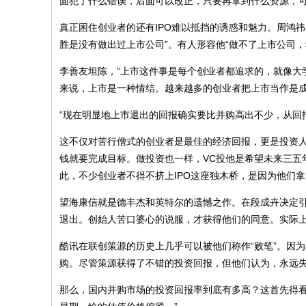
面犯了什么错误，后面可以改正，只要再拿到什么资源，可
真正困住创业者的还有IPO难以抵挡的诱惑和魅力。周鸿祎
胜是没有做出过上市公司”。有人形容他“做不了上市公司，
李善友坦陈，“上市这件事是每个创业者都追求的，就像大
来说，上市是一种情结。越来越多的创业者把上市当作是成
“现在明显地上市退出的回报确实要比并购高出不少，从回
这不仅对苦行僧式的创业者是最佳的经济回报，更是投资人
钱就要完成目标。做投资也一样，VC投他是希望未来三五
此，不少创业者不得不挤上IPO这座独木桥，是因为他们
望海康信就是德丰杰和英特尔的遗憾之作。在段成卉决定
退出。创始人苦口婆心的说服，才获得他们的同意。实际
酷讯在联创策源的历史上几乎可以被他们称作“败笔”。因为看
购。尽管策源获得了不错的投资回报，但他们认为，永远
那么，国内并购市场的投资回报率到底有多高？这首先得看