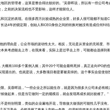
地区的管理者，这算是整合得比较好的。”吴蓉晖说，所以有一些公司考
做，之前的决策流程也不受影响，这样才能留住人。
和沉淀的表现。在很多西方比较成熟的企业里，好多人很可能都不知道C
长达4年的锁定期，创始人和CEO身份之间的转换对她没有造成任何纠
”他的理由是，公众市场的波动性太大。相反，无论是从资金的充裕度、
业本来考虑能去上市，在我来看，实际上是过早去上市，可能都会选择到
大概有100多个案例入账；其中20个可能会最终死掉，真正走向IPO的也
来实现退出的。也就是说，大多数项目都是要被卖掉的。这个事实会促使创
限。吴蓉晖说，“一些企业之所以能生存，就是因为很多大公司未必有精
候做起来，但是当它做到一定的规模后，就会发现再成长就比较难了。”
性不是特别明显，类似的企业遍地开花，导致做大做强的可能性几乎没有
的几百万美金，必然选择了将来上市的一条路，但是时尚媒体走这条路并