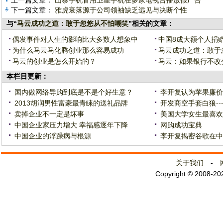
上一篇文章：
山寨手机冒用卫星手机在多家电视台播放假广告
下一篇文章：
雅虎衰落源于公司领袖缺乏远见与决断个性
与“
马云成功之道：敢于忽悠从不怕嘲笑
”相关的文章：
偶发事件对人生的影响比大多数人想象中
中国8成大额个人捐
为什么马云马化腾创业那么容易成功
马云成功之道：敢于
马云的创业是怎么开始的？
马云：如果银行不改
本栏目更新：
国内做网络导购到底是不是个好生意？
李开复认为苹果廉价
2013胡润男性富豪最青睐的送礼品牌
开发商空手套白狼--
卖掉企业不一定是坏事
美国大学女生最喜欢
中国企业家压力增大 幸福感逐年下降
网购成功宝典
中国企业的浮躁病与根源
李开复揭密谷歌在中
关于我们
-
Copyright © 2008-2