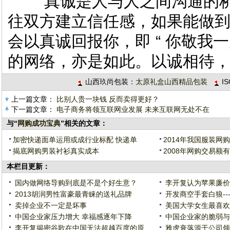
真诚是人与人之间沟通的桥
往双方建立信任感，如果能做
会以真诚回报你，即 “ 你敬我一
的网络，亦是如此。以诚相待
山西玖尚包装：
太原礼盒山西精品包装
I
上一篇文章：
比别人贵一块钱 反而卖得更好？
下一篇文章：
电子商务将领互联网业发展 未来互联网无处不在
与“
网购成功宝典
”相关的文章：
加密快递面单运用或成行业标配 快递单
2014年我国服装网
揭底网购男装衬衫真实成本
2008年网购交易额有
本栏目更新：
国内做网络导购到底是不是个好生意？
李开复认为苹果廉价
2013胡润男性富豪最青睐的送礼品牌
开发商空手套白狼--
卖掉企业不一定是坏事
美国大学女生最喜欢
中国企业家压力增大 幸福感逐年下降
中国企业家的脆弱与
李开复揭密谷歌在中国无法超越百度的原
雅虎衰落源于公司领