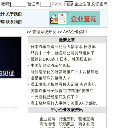
密码:
验证码:
企业注册
忘记密码
设计
关于我们
营销
联系我们
>>
管理系统开发
>>
AAA企业信用
最新文章
·
日本汽车制造业利润大幅缩水 日系车
·
只要中一个，就说明公司要辞退你了
·
暴跌超1400点！日本、韩国股市崩
·
中国新能源汽车的现状
·
能源清洁化的研发与推广：山西畅翔超
·
谁是董明珠的接班人？
·
员工发现老板偷看聊天记录 火速离职
·
警惕诈骗分子假冒“京东客服”要求注
·
一元雪糕已经彻底失踪了？
·
唐山烧烤店打人事件：涉案9人全部执
中小企业发展资讯
企业发展
行业资讯
营销宝典
商海感悟
职场风云
商务礼仪