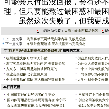
可能会只付出没回报，会有还
理，但只要能熬过最困惑和最
虽然这次失败了，但我更成
山西玖尚包装：
太原礼盒山西精品包装
I
上一篇文章：
淘宝客单页网站无实际内容 失败是必然
下一篇文章：
冬装外套配短裤 层次混搭穿出完美身材
与“
35岁MBA硕士兼职创业的失败教训
”相关的文章：
杭州创业失败可领30万补贴
创业最易失败的人群
淘宝客单页网站无实际内容 失败是必然
为什么大多数创业公
方兴东：博客网是如何被折腾完的
中小企业营销失败的
创业会失败的七个主要原因
十句保你职场不败的
创业失败后的感悟 三大弊端导致创业失
大学生创业分文未赚
本栏目更新：
中国最有钱的财经记者的生意经
早餐预订上门企业倒闭
国内体育用品行业格局可能有变 李宁不
创业公司被收购六个
百度创业失败案例:百度有啊购物平台1
做1.8亿单身男女的