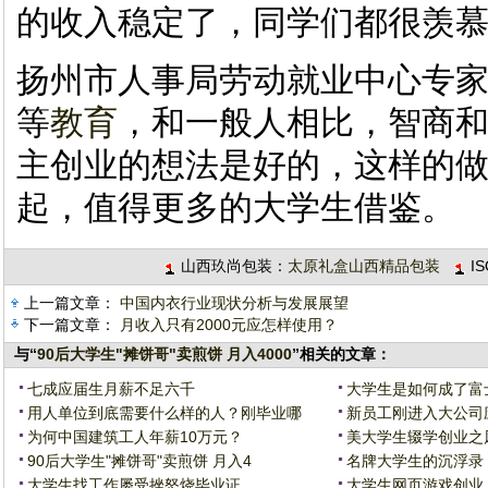
的收入稳定了，同学们都很羡慕
扬州市人事局劳动就业中心专
等
教育
，和一般人相比，智商
主创业的想法是好的，这样的
起，值得更多的大学生借鉴。
山西玖尚包装：
太原礼盒山西精品包装
I
上一篇文章：
中国内衣行业现状分析与发展展望
下一篇文章：
月收入只有2000元应怎样使用？
与“
90后大学生"摊饼哥"卖煎饼 月入4000
”相关的文章：
七成应届生月薪不足六千
大学生是如何成了富士
用人单位到底需要什么样的人？刚毕业哪
新员工刚进入大公司
为何中国建筑工人年薪10万元？
美大学生辍学创业之
90后大学生"摊饼哥"卖煎饼 月入4
名牌大学生的沉浮录
大学生找工作屡受挫怒烧毕业证
大学生网页游戏创业 