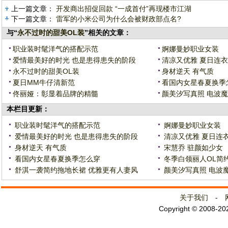
上一篇文章：
开发商出招促回款 “一成首付”再现楼市江湖
下一篇文章：
雷军的小米公司为什么会被财政部点名?
与“
永不过时的甜美OL装
”相关的文章：
职业装时髦洋气的搭配示范
婀娜曼妙职业女装
爱情最美好的时光 也是患得患失的阶段
清凉又优雅 夏日连
永不过时的甜美OL装
身材逆天 有气质
夏日MM牛仔清新范
看国内女星春夏换季
佟丽娅：彰显着品牌的精髓
颜美汐写真照 电波
本栏目更新：
职业装时髦洋气的搭配示范
婀娜曼妙职业女装
爱情最美好的时光 也是患得患失的阶段
清凉又优雅 夏日连
身材逆天 有气质
宋慧乔 驻颜如少女
看国内女星春夏换季怎么穿
冬季白领丽人OL简
舒淇一袭简约拖地长裙 优雅更有人妻风
颜美汐写真照 电波
关于我们
-
Copyright © 2008-2