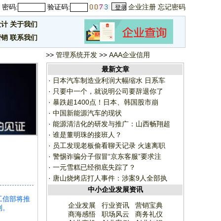
密码:
验证码:
企业注册
忘记密码
设计
关于我们
营销
联系我们
>>
管理系统开发
>>
AAA企业信用
最新文章
·
日本汽车制造业利润大幅缩水 日系车
·
只要中一个，就说明公司要辞退你了
·
暴跌超1400点！日本、韩国股市崩
·
中国新能源汽车的现状
·
能源清洁化的研发与推广：山西畅翔超
·
谁是董明珠的接班人？
·
员工发现老板偷看聊天记录 火速离职
·
警惕诈骗分子假冒“京东客服”要求注
·
一元雪糕已经彻底失踪了？
·
唐山烧烤店打人事件：涉案9人全部执
中小企业发展资讯
工信部将推
企业发展
行业资讯
营销宝典
利。
商海感悟
职场风云
商务礼仪