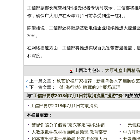
工信部副部长陈肇雄6日接受记者专访时表示，工信部将
作，确保广大用户在今年7月1日前享受到这一红利。
陈肇雄说，工信部还将鼓励基础电信企业继续推进大流量
30%。
在网络提速方面，工信部将推进实现百兆宽带普遍覆盖，启
和深度。
山西玖尚包装：
太原礼盒山西精品
上一篇文章：
铁艺护栏厂家推荐：新疆乌鲁木齐启航铁艺
下一篇文章：
《红海行动》暗藏的3个职场真理
与“
工信部要求2018年7月1日前取消流量“漫游”费
”相关的
工信部要求2018年7月1日前取消流
本栏目更新：
警惕诈骗分子假冒“京东客服”要求注销
一元雪糕
人教版数学教材插画问题频现 教育部责
中方呼吁
如本市出现本土感染者 所在街乡镇人员
开发商出