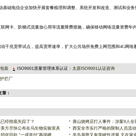
推动基础电信企业加快开展套餐梳理和调整、系统开发和改造、测试和业务
互联网卡、阶梯式流量放心用等流量降费措施，确保移动网络流量资费年
动千兆宽带试点，提高宽带速率，扩大公共场所免费上网范围和4G网络
包装
ISO9001质量管理体系认证：
太原ISO9001认证咨询
护拦厂
文章：
已经彻底失踪了？
唐山烧烤店打人事件：涉案9人全
美方尽快公布在乌生物实验室具
西安全市实行严格的限制人员流
招促回款 “一成首付”再现楼
半岛局势又有突破性进展 文在寅