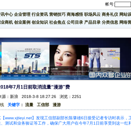
帐号:
资讯中心
企业管理
行业资讯
营销技巧
商海感悟
职场风云
商务礼仪
网站
创业商机
创业案例
创业知识
社会焦点
公司目录
产品目录
分类信息
网络
018年7月1日前取消流量“漫游”费
：新浪 2018-3-8 18:27:26 浏览：2251
线
关键字
：
流量
工信部
漫游
w.xjtieyi.net】发现工信部副部长陈肇雄6日接受记者专访时表示，
、测试和业务验证等工作，确保广大用户在今年7月1日前享受到这一红