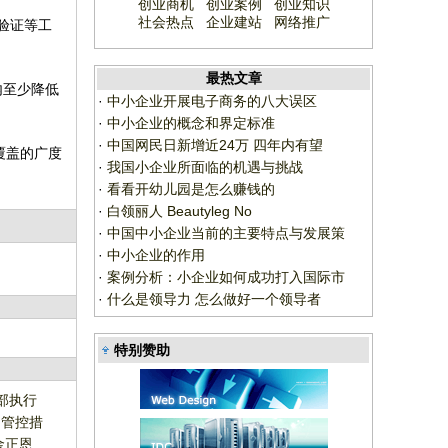
创业商机
创业案例
创业知识
社会热点
企业建站
网络推广
验证等工
最热文章
内至少降低
·
中小企业开展电子商务的八大误区
·
中小企业的概念和界定标准
·
中国网民日新增近24万 四年内有望
覆盖的广度
·
我国小企业所面临的机遇与挑战
·
看看开幼儿园是怎么赚钱的
·
白领丽人 Beautyleg No
·
中国中小企业当前的主要特点与发展策
·
中小企业的作用
·
案例分析：小企业如何成功打入国际市
·
什么是领导力 怎么做好一个领导者
特别赞助
部执行
动管控措
金正恩