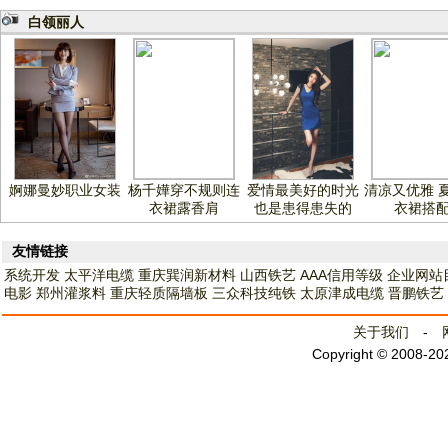
白领丽人
婀娜曼妙职业女装
杨千嬅穿不规则连
爱情最美好的时光
清凉又优雅 
衣裙露香肩
也是患得患失的
衣裙搭
友情链接
系统开发
太平洋电缆
重庆巽润新材料
山西铁艺
AAA信用等级
企业网站
电影
郑州灌浆料
重庆轻质隔墙板
三众科技纯铁
太原津成电缆
晋鹏铁艺
关于我们
-
Copyright © 2008-2