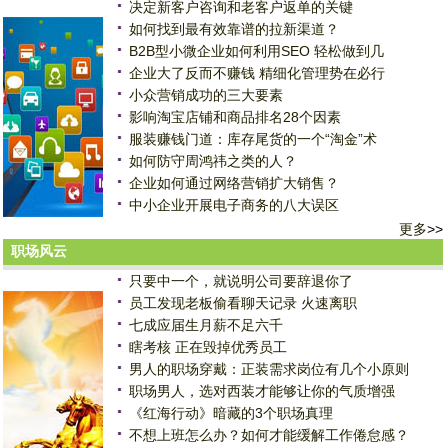
决定新客户咨询和老客户返单的关键
如何找到最有效靠谱的拉新渠道？
B2B型小微企业如何利用SEO 轻松做到几
企业大了反而不赚钱 精细化管理势在必行
小众营销成功的三大要素
影响淘宝店铺和商品排名28个因素
服装赚钱门道：库存尾货的一个“淘金”术
如何防守周鸿祎之类的人？
企业如何通过网络营销扩大销售？
中小企业开展电子商务的八大误区
更多
>>
职场风云
只要中一个，就说明公司要辞退你了
员工发现老板偷看聊天记录 火速离职
七成应届生月薪不足六千
瞎考核 正在毁掉优秀员工
男人的职场穿戴：正装需求岗位有几个小原则
职场男人，选对西装才能够让你的气质增强
《红海行动》暗藏的3个职场真理
不想上班怎么办？如何才能缓解工作倦怠感？