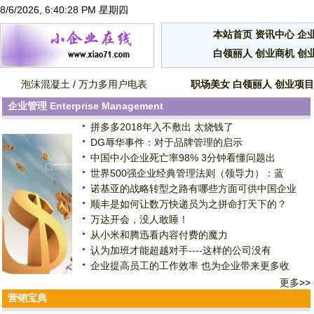
8/6/2026, 6:40:29 PM 星期四
本站首页
资讯中心
企
白领丽人
创业商机
创
泡沫混凝土
/
万力多用户电表
职场美女
白领丽人
创业项目
企业管理
Enterprise Management
拼多多2018年入不敷出 太烧钱了
DG辱华事件：对于品牌管理的启示
中国中小企业死亡率98% 3分钟看懂问题出
世界500强企业经典管理法则（领导力）：蓝
诺基亚的战略转型之路有哪些方面可供中国企业
顺丰是如何让数万快递员为之拼命打天下的？
万达开会，没人敢睡！
从小米和腾迅看内容付费的魔力
认为加班才能超越对手----这样的公司没有
企业提高员工的工作效率 也为企业带来更多收
更多
>>
营销宝典