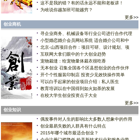
这不是我的错？有的话永远不能和老板讲！
为啥说你越加班可能越穷？
更多
>>
创业商机
寻企业商务、机械设备等行业公司进行合作代理
小型婚恋婚介会员网站系统 适合婚介公司和中
北京-山西项目合作：项目可研、设计规划、项
互联网大拿们眼中的十大创业趋势
宠物裁缝：给宠物量体裁衣很吃香
无本创业 召集全国各个区县想创业的合作伙伴
开个个性服装印制店 投资少见效快操作简单
可以白手起家的创业项目介绍：私人医生
教育培训以在中国得到如火如荼的发展
在校大学生创业投资点子大全
更多
>>
创业知识
偶发事件对人生的影响比大多数人想象中的作用
创业最易失败的人群具有什么特点
2015年哪个城市最适合创业？
企业注册门槛降低 给高新技术行业和服务业带