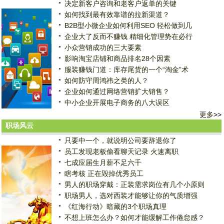
决定新客户咨询和老客户返单的关键
如何找到最有效靠谱的拉新渠道？
B2B型小微企业如何利用SEO 轻松做到几
企业大了反而不赚钱 精细化管理势在必行
小众营销成功的三大要素
影响淘宝店铺和商品排名28个因素
服装赚钱门道：库存尾货的一个“淘金”术
如何防守周鸿祎之类的人？
企业如何通过网络营销扩大销售？
中小企业开展电子商务的八大误区
更多
>>
职场风云
只要中一个，就说明公司要辞退你了
员工发现老板偷看聊天记录 火速离职
七成应届生月薪不足六千
瞎考核 正在毁掉优秀员工
男人的职场穿戴：正装需求岗位有几个小原则
职场男人，选对西装才能够让你的气质增强
《红海行动》暗藏的3个职场真理
不想上班怎么办？如何才能缓解工作倦怠感？