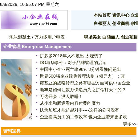
8/8/2026, 10:55:08 PM 星期六
本站首页
资讯中心
企
白领丽人
创业商机
创
泡沫混凝土
/
万力多用户电表
职场美女
白领丽人
创业项目
企业管理
Enterprise Management
拼多多2018年入不敷出 太烧钱了
DG辱华事件：对于品牌管理的启示
中国中小企业死亡率98% 3分钟看懂问题出
世界500强企业经典管理法则（领导力）：蓝
诺基亚的战略转型之路有哪些方面可供中国企业
顺丰是如何让数万快递员为之拼命打天下的？
万达开会，没人敢睡！
从小米和腾迅看内容付费的魔力
认为加班才能超越对手----这样的公司没有
企业提高员工的工作效率 也为企业带来更多收
更多
>>
营销宝典