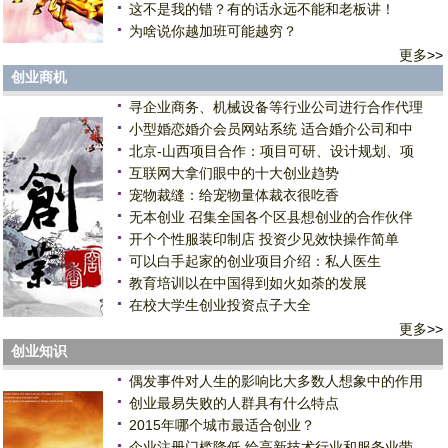
这不是我的错？有的话永远不能和老板讲！
为啥说你越加班可能越穷？
更多
>>
创业商机
寻企业商务、机械设备等行业公司进行合作代理
小型婚恋婚介会员网站系统 适合婚介公司和中
北京-山西项目合作：项目可研、设计规划、项
互联网大拿们眼中的十大创业趋势
宠物裁缝：给宠物量体裁衣很吃香
无本创业 召集全国各个区县想创业的合作伙伴
开个个性服装印制店 投资少见效快操作简单
可以白手起家的创业项目介绍：私人医生
教育培训以在中国得到如火如荼的发展
在校大学生创业投资点子大全
更多
>>
创业知识
偶发事件对人生的影响比大多数人想象中的作用
创业最易失败的人群具有什么特点
2015年哪个城市最适合创业？
企业注册门槛降低 给高新技术行业和服务业带