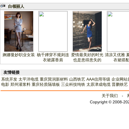
白领丽人
婀娜曼妙职业女装
杨千嬅穿不规则连
爱情最美好的时光
清凉又优雅 
衣裙露香肩
也是患得患失的
衣裙搭
友情链接
系统开发
太平洋电缆
重庆巽润新材料
山西铁艺
AAA信用等级
企业网站
电影
郑州灌浆料
重庆轻质隔墙板
三众科技纯铁
太原津成电缆
晋鹏铁艺
关于我们
-
Copyright © 2008-2