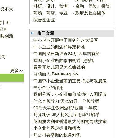
？
·
科研、设计、监测
·
金融、保险、投资
意义不大
·
商场、商店、专业
·
政府及社会团体
·
综合性企业
前十五
真情
热门文章
无暇创新
·
中小企业开展电子商务的八大误区
·
中小企业的概念和界定标准
·
中国网民日新增近24万 四年内有望
公司
·
我国小企业所面临的机遇与挑战
·
看看开幼儿园是怎么赚钱的
更多
>>
·
白领丽人 Beautyleg No
·
中国中小企业当前的主要特点与发展策
？
·
中小企业的作用
·
案例分析：小企业如何成功打入国际市
·
什么是领导力 怎么做好一个领导者
·
90后大学生设网游私*被捕 一年获
·
商务礼仪 与人初次见面怎样打招呼
·
英国澳大利亚香港最大的购物网站搜索
·
小企业的界定标准和概念
·
开公司要掌握的税务知识