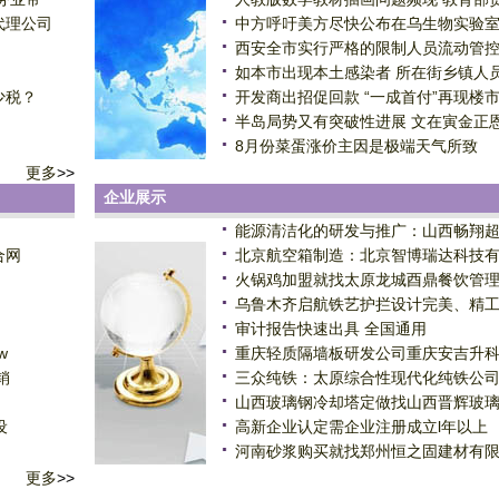
代理公司
中方呼吁美方尽快公布在乌生物实验
西安全市实行严格的限制人员流动管
如本市出现本土感染者 所在街乡镇人
少税？
开发商出招促回款 “一成首付”再现楼
半岛局势又有突破性进展 文在寅金正
8月份菜蛋涨价主因是极端天气所致
更多
>>
企业展示
能源清洁化的研发与推广：山西畅翔
合网
北京航空箱制造：北京智博瑞达科技
火锅鸡加盟就找太原龙城酉鼎餐饮管
乌鲁木齐启航铁艺护拦设计完美、精
审计报告快速出具 全国通用
w
重庆轻质隔墙板研发公司重庆安吉升
销
三众纯铁：太原综合性现代化纯铁公
山西玻璃钢冷却塔定做找山西晋辉玻
设
高新企业认定需企业注册成立l年以上
河南砂浆购买就找郑州恒之固建材有
更多
>>