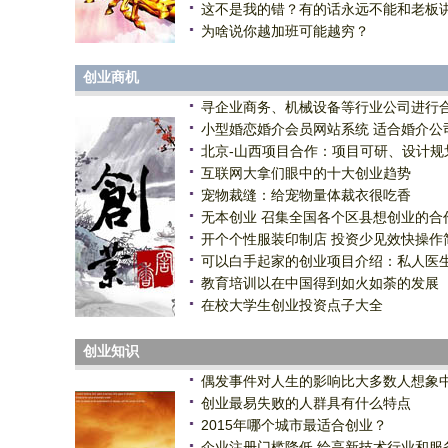
这不是我的错？有的话永远不能和老板
为啥说你越加班可能越穷？
创业商机
寻企业商务、机械设备等行业公司进行
小型婚恋婚介会员网站系统 适合婚介公
北京-山西项目合作：项目可研、设计规
互联网大拿们眼中的十大创业趋势
宠物裁缝：给宠物量体裁衣很吃香
无本创业 召集全国各个区县想创业的合
开个个性服装印制店 投资少见效快操作
可以白手起家的创业项目介绍：私人医
教育培训以在中国得到如火如荼的发展
在校大学生创业投资点子大全
创业知识
偶发事件对人生的影响比大多数人想象
创业最易失败的人群具有什么特点
2015年哪个城市最适合创业？
企业注册门槛降低 给高新技术行业和服