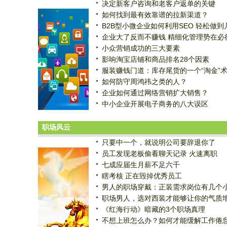
决定新客户咨询和老客户返单的关键
如何找到最有效靠谱的拉新渠道？
B2B型小微企业如何利用SEO 轻松做到
企业大了反而不赚钱 精细化管理势在必
小众营销成功的三大要素
影响淘宝店铺和商品排名28个因素
服装赚钱门道：库存尾货的一个“淘金”
如何防守周鸿祎之类的人？
企业如何通过网络营销扩大销售？
中小企业开展电子商务的八大误区
职场风云
只要中一个，就说明公司要辞退你了
员工发现老板偷看聊天记录 火速离职
七成应届生月薪不足六千
瞎考核 正在毁掉优秀员工
男人的职场穿戴：正装需求岗位有几个
职场男人，选对西装才能够让你的气质
《红海行动》暗藏的3个职场真理
不想上班怎么办？如何才能缓解工作倦