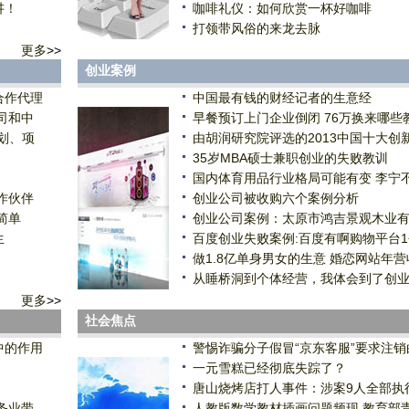
讲！
咖啡礼仪：如何欣赏一杯好咖啡
打领带风俗的来龙去脉
更多
>>
创业案例
合作代理
中国最有钱的财经记者的生意经
司和中
早餐预订上门企业倒闭 76万换来哪些
划、项
由胡润研究院评选的2013中国十大创
35岁MBA硕士兼职创业的失败教训
国内体育用品行业格局可能有变 李宁
作伙伴
创业公司被收购六个案例分析
简单
创业公司案例：太原市鸿吉景观木业
生
百度创业失败案例:百度有啊购物平台
做1.8亿单身男女的生意 婚恋网站年营
从睡桥洞到个体经营，我体会到了创
更多
>>
社会焦点
中的作用
警惕诈骗分子假冒“京东客服”要求注销
一元雪糕已经彻底失踪了？
唐山烧烤店打人事件：涉案9人全部执
务业带
人教版数学教材插画问题频现 教育部