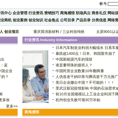
帐号:
资讯中心
企业管理
行业资讯
营销技巧
商海感悟
职场风云
商务礼仪
网站
创业商机
创业案例
创业知识
社会焦点
公司目录
产品目录
分类信息
网络
人
创业项目
重庆巽润新材料
/
三众科技纯铁
太原9001认
行业资讯
Industry Information
日本汽车制造业利润大幅缩水 日系车
暴跌超1400点！日本、韩国股市崩了
题出
中国新能源汽车的现状
）：蓝
谁是董明珠的接班人？
中国企业
中国民营企业数量10年翻两番
下的？
人伪造老干妈印章与腾讯签千万元推
美日企业撤出中国？不可能的！！！
受武汉新冠疫情影响 中国的石油需求减
有
前10月全国规模以上工业企业利润下降2
更多收
杭州创业失败可领30万补贴
更多
>>
商海感悟