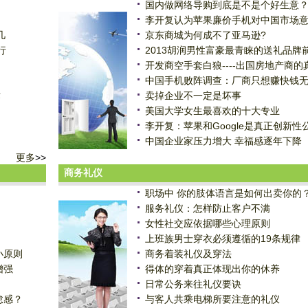
国内做网络导购到底是不是个好生意
李开复认为苹果廉价手机对中国市场
几
京东商城为何成不了亚马逊?
行
2013胡润男性富豪最青睐的送礼品牌
开发商空手套白狼----出国房地产商的
中国手机败阵调查：厂商只想赚快钱
术
卖掉企业不一定是坏事
美国大学女生最喜欢的十大专业
李开复：苹果和Google是真正创新性
中国企业家压力增大 幸福感逐年下降
更多
>>
商务礼仪
职场中 你的肢体语言是如何出卖你的
服务礼仪：怎样防止客户不满
女性社交应依据哪些心理原则
上班族男士穿衣必须遵循的19条规律
小原则
商务着装礼仪及穿法
增强
得体的穿着真正体现出你的休养
日常公务来往礼仪要诀
怠感？
与客人共乘电梯所要注意的礼仪