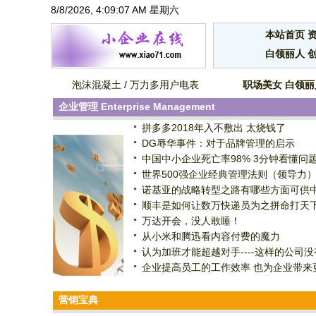
8/8/2026, 4:09:07 AM 星期六
本站首页
白领丽人
泡沫混凝土
/
万力多用户电表
职场美女
白领丽
企业管理
Enterprise Management
拼多多2018年入不敷出 太烧钱了
DG辱华事件：对于品牌管理的启示
中国中小企业死亡率98% 3分钟看懂问
世界500强企业经典管理法则（领导力
诺基亚的战略转型之路有哪些方面可供
顺丰是如何让数万快递员为之拼命打天
万达开会，没人敢睡！
从小米和腾迅看内容付费的魔力
认为加班才能超越对手----这样的公司没
企业提高员工的工作效率 也为企业带来
营销宝典