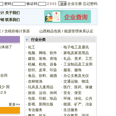
密码:
验证码:
企业注册
忘记密码
设计
关于我们
营销
联系我们
证
/
含税价格计算器
山西精品包装
/
能源管理体系认证
行业分类
集体崩了
·
化工
·
电子电工及通讯
·
电脑、网络、软件
·
家电及家居用品
·
建筑、装饰、房地
·
礼品、美术、工艺
·
机械、机电、设备
·
工业制品及工业用
·
纺织、皮革、印染
·
服装、服饰
广合同
·
食品、饮料、烟酒
·
办公文教及光仪
·
农林牧渔
·
交通运输、物流
少 国
·
玩具及儿童用品
·
医疗、医药、保健
.9
·
旅游、运动、休闲
·
安全、保安
·
包装、印刷、纸品
·
环保、绿化、公共
·
影视、新闻出版
·
能源、矿产、冶金
更多
>>
·
专业服务
·
生活服务
·
餐饮、娱乐
·
文化教育、培训