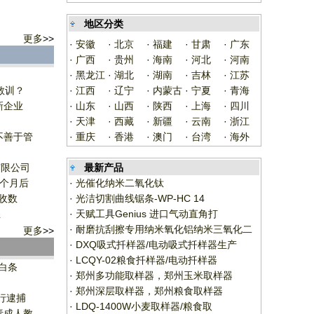
地区分类
更多
>>
·
安徽
·
北京
·
福建
·
甘肃
·
广东
·
广西
·
贵州
·
海南
·
河北
·
河南
·
黑龙江
·
湖北
·
湖南
·
吉林
·
江苏
教训？
·
江西
·
辽宁
·
内蒙古
·
宁夏
·
青海
新企业
·
山东
·
山西
·
陕西
·
上海
·
四川
·
天津
·
西藏
·
新疆
·
云南
·
浙江
不善于管
·
重庆
·
香港
·
澳门
·
台湾
·
海外
有限公司
最新产品
1个月后
·
光催化纳米二氧化钛
收数
·
光洁切割曲线锯条-WP-HC 14
业
·
天赋工具Genius 进口气动直角打
·
耐磨抗刮擦专用纳米氧化铝纳米三氧化二
更多
>>
·
DXQ吸式扦样器/电动吸式扦样器生产
·
LCQY-02粮食扦样器/电动扦样器
白条
·
郑州多功能取样器，郑州玉米取样器
·
郑州深层取样器，郑州粮食取样器
行逮捕
·
LDQ-1400W小麦取样器/粮食取
责成人教