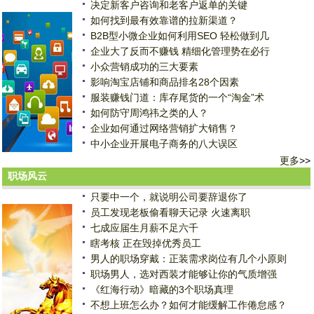
决定新客户咨询和老客户返单的关键
如何找到最有效靠谱的拉新渠道？
B2B型小微企业如何利用SEO 轻松做到几
企业大了反而不赚钱 精细化管理势在必行
小众营销成功的三大要素
影响淘宝店铺和商品排名28个因素
服装赚钱门道：库存尾货的一个“淘金”术
如何防守周鸿祎之类的人？
企业如何通过网络营销扩大销售？
中小企业开展电子商务的八大误区
更多
>>
职场风云
只要中一个，就说明公司要辞退你了
员工发现老板偷看聊天记录 火速离职
七成应届生月薪不足六千
瞎考核 正在毁掉优秀员工
男人的职场穿戴：正装需求岗位有几个小原则
职场男人，选对西装才能够让你的气质增强
《红海行动》暗藏的3个职场真理
不想上班怎么办？如何才能缓解工作倦怠感？