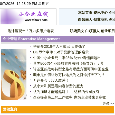
8/7/2026, 12:23:29 PM 星期五
本站首页
资讯中心
企
白领丽人
创业商机
创
泡沫混凝土
/
万力多用户电表
职场美女
白领丽人
创业项目
企业管理
Enterprise Management
拼多多2018年入不敷出 太烧钱了
DG辱华事件：对于品牌管理的启示
中国中小企业死亡率98% 3分钟看懂问题出
世界500强企业经典管理法则（领导力）：蓝
诺基亚的战略转型之路有哪些方面可供中国企业
顺丰是如何让数万快递员为之拼命打天下的？
万达开会，没人敢睡！
从小米和腾迅看内容付费的魔力
认为加班才能超越对手----这样的公司没有
企业提高员工的工作效率 也为企业带来更多收
更多
>>
营销宝典