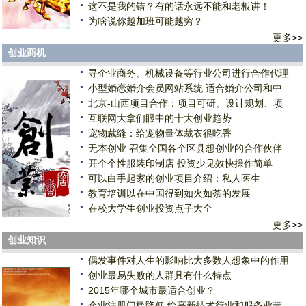
这不是我的错？有的话永远不能和老板讲！
为啥说你越加班可能越穷？
更多
>>
创业商机
寻企业商务、机械设备等行业公司进行合作代理
小型婚恋婚介会员网站系统 适合婚介公司和中
北京-山西项目合作：项目可研、设计规划、项
互联网大拿们眼中的十大创业趋势
宠物裁缝：给宠物量体裁衣很吃香
无本创业 召集全国各个区县想创业的合作伙伴
开个个性服装印制店 投资少见效快操作简单
可以白手起家的创业项目介绍：私人医生
教育培训以在中国得到如火如荼的发展
在校大学生创业投资点子大全
更多
>>
创业知识
偶发事件对人生的影响比大多数人想象中的作用
创业最易失败的人群具有什么特点
2015年哪个城市最适合创业？
企业注册门槛降低 给高新技术行业和服务业带