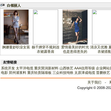
白领丽人
婀娜曼妙职业女装
杨千嬅穿不规则连
爱情最美好的时光
清凉又优雅 
衣裙露香肩
也是患得患失的
衣裙搭
友情链接
系统开发
太平洋电缆
重庆巽润新材料
山西铁艺
AAA信用等级
企业网站
电影
郑州灌浆料
重庆轻质隔墙板
三众科技纯铁
太原津成电缆
晋鹏铁艺
关于我们
-
Copyright © 2008-2